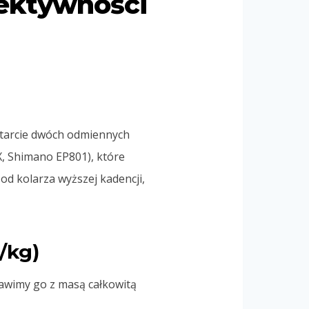
fektywności
 starcie dwóch odmiennych
X, Shimano EP801), które
 od kolarza wyższej kadencji,
/kg)
awimy go z masą całkowitą