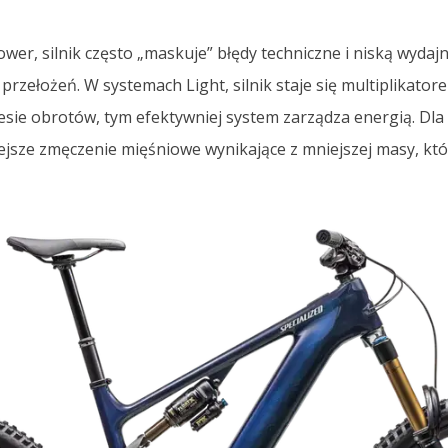
er, silnik często „maskuje” błędy techniczne i niską wydaj
rzełożeń. W systemach Light, silnik staje się multiplikatore
esie obrotów, tym efektywniej system zarządza energią. Dla
iejsze zmęczenie mięśniowe wynikające z mniejszej masy, któ