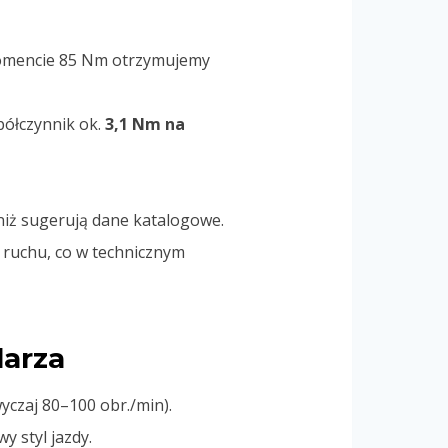
momencie 85 Nm otrzymujemy
półczynnik ok.
3,1 Nm na
niż sugerują dane katalogowe.
i ruchu, co w technicznym
larza
yczaj 80–100 obr./min).
 styl jazdy.