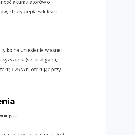
ajność akumulatorów o
w, straty ciepła w lekkich
 tylko na uniesienie własnej
wyższenia (vertical gain),
terią 625 Wh, oferując przy
enia
wniejszą.
e i lżejsze opony) masa kół