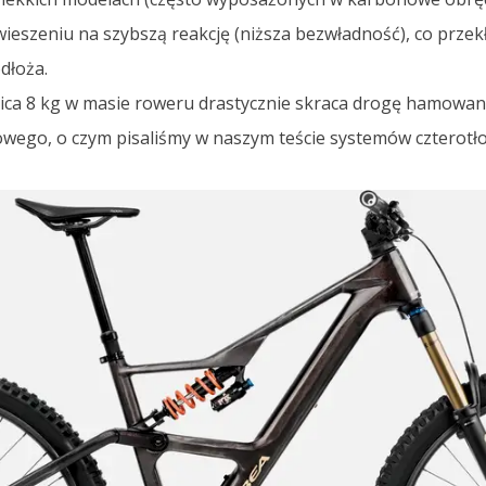
wieszeniu na szybszą reakcję (niższa bezwładność), co przekł
dłoża.
ca 8 kg w masie roweru drastycznie skraca drogę hamowani
wego, o czym pisaliśmy w naszym teście systemów czterotł