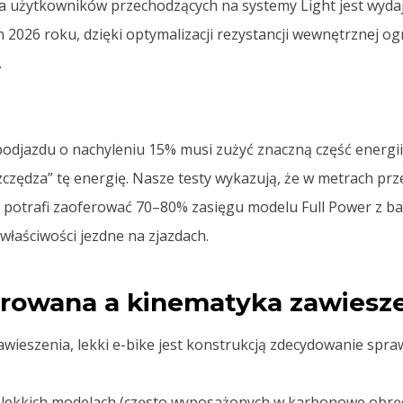
a użytkowników przechodzących na systemy Light jest wyd
2026 roku, dzięki optymalizacji rezystancji wewnętrznej ogni
.
 podjazdu o nachyleniu 15% musi zużyć znaczną część energii
zczędza” tę energię. Nasze testy wykazują, że w metrach prze
 potrafi zaoferować 70–80% zasięgu modelu Full Power z ba
łaściwości jezdne na zjazdach.
orowana a kinematyka zawiesz
awieszenia, lekki e-bike jest konstrukcją zdecydowanie spra
lekkich modelach (często wyposażonych w karbonowe obręcz