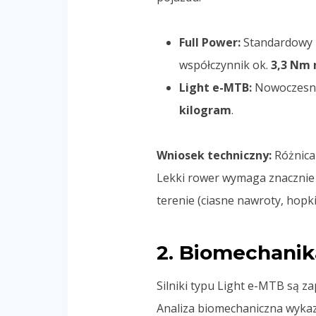
Full Power:
Standardowy r
współczynnik ok.
3,3 Nm 
Light e-MTB:
Nowoczesna 
kilogram
.
Wniosek techniczny:
Różnica 
Lekki rower wymaga znacznie m
terenie (ciasne nawroty, hopk
2. Biomechanik
Silniki typu Light e-MTB są z
Analiza biomechaniczna wykaz