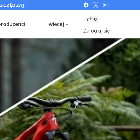
SZCZĘDZAJ!
⇄
0
producenci
więcej
Zaloguj się