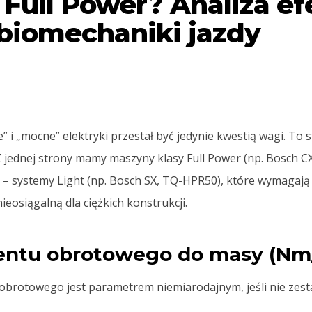
 Full Power? Analiza e
 biomechaniki jazdy
e” i „mocne” elektryki przestał być jedynie kwestią wagi. To
 jednej strony mamy maszyny klasy Full Power (np. Bosch C
ej – systemy Light (np. Bosch SX, TQ-HPR50), które wymagają
ieosiągalną dla ciężkich konstrukcji.
mentu obrotowego do masy (Nm
rotowego jest parametrem niemiarodajnym, jeśli nie zest