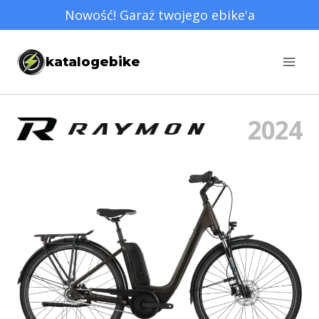
Przejdź
Nowość! Garaż twojego ebike'a
do
treści
katalogebike
2024