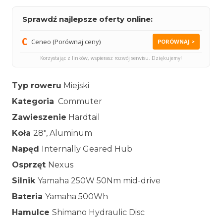
Sprawdź najlepsze oferty online:
Ceneo (Porównaj ceny)
PORÓWNAJ >
Korzystając z linków, wspierasz rozwój serwisu. Dziękujemy!
Typ roweru
Miejski
Kategoria
Commuter
Zawieszenie
Hardtail
Koła
28″, Aluminum
Napęd
Internally Geared Hub
Osprzęt
Nexus
Silnik
Yamaha 250W 50Nm mid-drive
Bateria
Yamaha 500Wh
Hamulce
Shimano Hydraulic Disc