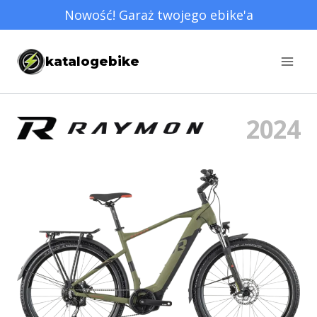
Przejdź
Nowość! Garaż twojego ebike'a
do
treści
katalogebike
2024