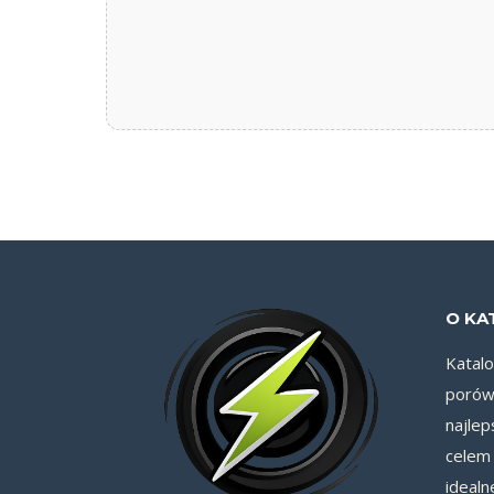
O KA
Katal
porówn
najlep
celem 
idealn