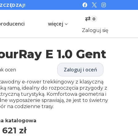
SZCZĘDZAJ!
⇄
0
producenci
więcej
Zaloguj się
ourRay E 1.0 Gent
ak ocen
Zaloguj i oceń
zawodny e-rower trekkingowy z klasyczną
ką ramą, idealny do rozpoczęcia przygody z
ktryczną turystyką. Komfortowa geometria i
dne wyposażenie sprawiają, że jest to świetny
ór na codzienne trasy.
a katalogowa
 621
zł