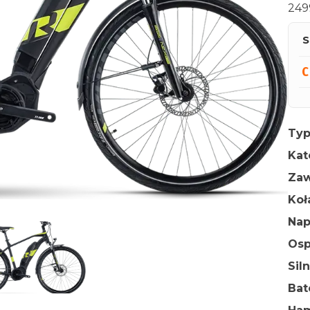
249
S
Typ
Kat
Zaw
Ko
Na
Osp
Sil
Bat