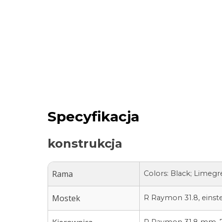
Specyfikacja
konstrukcja
Rama
Colors: Black; Limeg
Mostek
R Raymon 31.8, einste
R Raymon 31,8 mm, 7