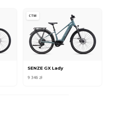
CTM
SENZE GX Lady
9 346 zł