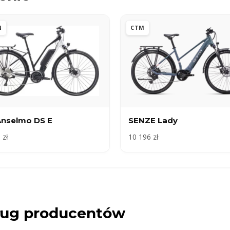
N
CTM
Anselmo DS E
SENZE Lady
 zł
10 196 zł
dług producentów