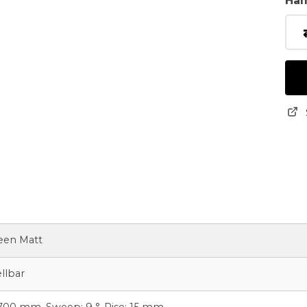
Ha
reen Matt
llbar
00 mm, Sweep: 9 °, Rise: 15 mm