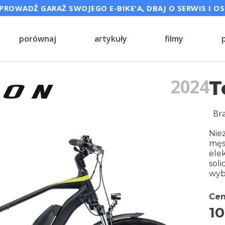
ROWADŹ GARAŻ SWOJEGO E-BIKE'A, DBAJ O SERWIS I O
porównaj
artykuły
filmy
2024
T
Br
Nie
męs
ele
soli
wyb
Cen
10