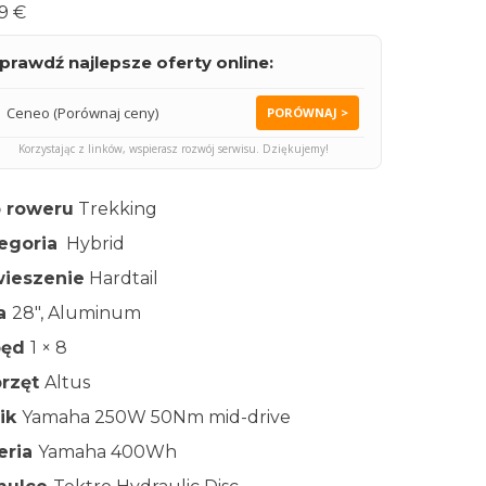
9 €
prawdź najlepsze oferty online:
Ceneo (Porównaj ceny)
PORÓWNAJ >
Korzystając z linków, wspierasz rozwój serwisu. Dziękujemy!
 roweru
Trekking
egoria
Hybrid
ieszenie
Hardtail
ła
28″, Aluminum
pęd
1 × 8
rzęt
Altus
nik
Yamaha 250W 50Nm mid-drive
eria
Yamaha 400Wh