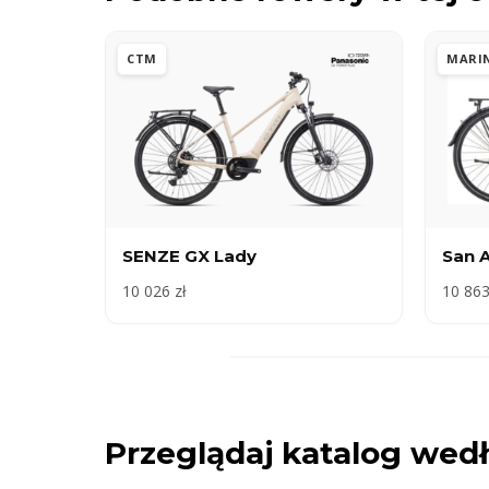
CTM
MARI
SENZE GX Lady
San 
10 026 zł
10 863
Przeglądaj katalog we