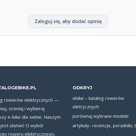
Zaloguj się, aby dodać opinię
TALOGEBIKE.PL
ODKRYJ
ebike – katalog rowerów
og rowerów elektrycznych —
eletrycznych
uj, oceniaj i wybieraj
porównaj wybrane modele
szy e-bike dla siebie. Naszym
jest ułatwić Ci wybór
artykuły- recenzje, poradniki, 
ego roweru elektrycznego.