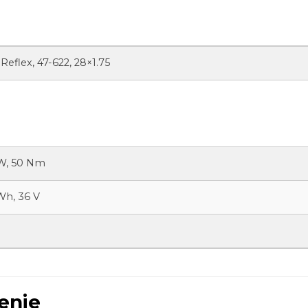
 Reflex, 47-622, 28×1.75
W, 50 Nm
h, 36 V
enie