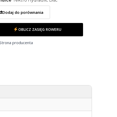
mulce
Tektro Hydraulic Disc
⇄
Dodaj do porównania
OBLICZ ZASIĘG ROWERU
Strona producenta