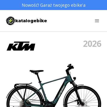
Przejdź
Nowość! Garaż twojego ebike'a
do
treści
katalogebike
2026