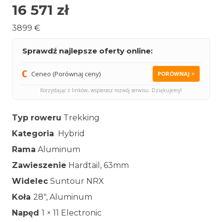
16 571
zł
3899 €
Sprawdź najlepsze oferty online:
Ceneo (Porównaj ceny)
PORÓWNAJ >
Korzystając z linków, wspierasz rozwój serwisu. Dziękujemy!
Typ roweru
Trekking
Kategoria
Hybrid
Rama
Aluminum
Zawieszenie
Hardtail, 63mm
Widelec
Suntour NRX
Koła
28″, Aluminum
Napęd
1 × 11 Electronic