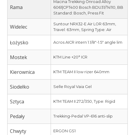
Macina Trekking Onroad Alloy
Rama
6061|CPT400 Bosch BDU31/T4110, BB
Standard: Bosch, Press Fit
Suntour NRX32-E Air LOR 63mm,
Widelec
Travel: 63mm, Spring Type: Air
Łożysko
Acros AICR intern 1.1/8″-1.5″ angle lim
Mostek
KTM Line +20° ICR
Kierownica
KTM TEAM II low rizer 640mm
Siodełko
Selle Royal Vaia Gel
Sztyca
KTM TEAM II 27.2/350, Type: Rigid
Pedały
Trekking-Pedal VP-616 anti-slip
Chwyty
ERGON GS1