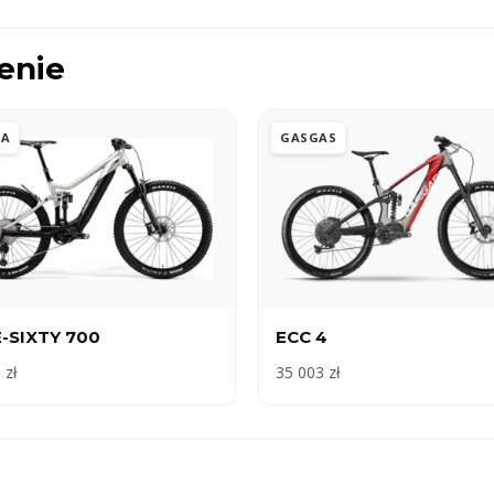
enie
DA
GASGAS
-SIXTY 700
ECC 4
 zł
35 003 zł