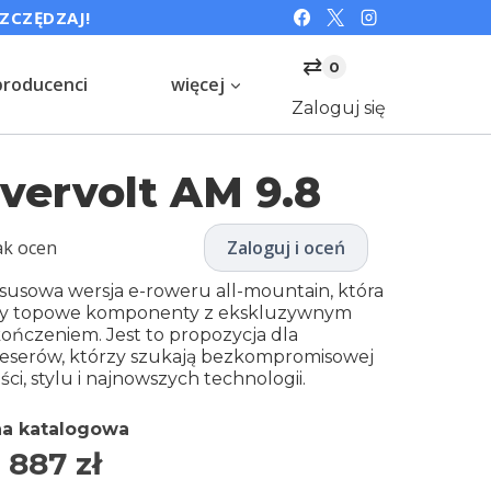
SZCZĘDZAJ!
⇄
0
producenci
więcej
Zaloguj się
vervolt AM 9.8
ak ocen
Zaloguj i oceń
susowa wersja e-roweru all-mountain, która
zy topowe komponenty z ekskluzywnym
ończeniem. Jest to propozycja dla
eserów, którzy szukają bezkompromisowej
ści, stylu i najnowszych technologii.
a katalogowa
 887
zł