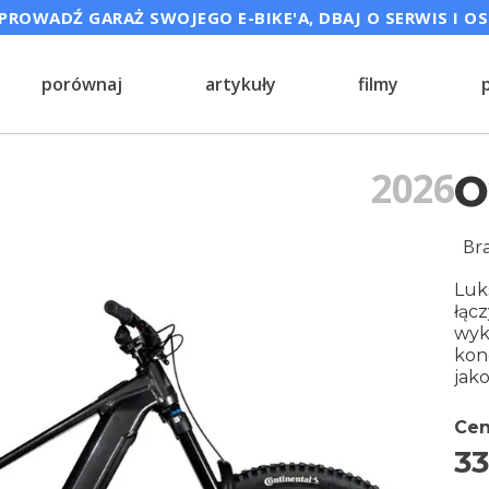
ROWADŹ GARAŻ SWOJEGO E-BIKE'A, DBAJ O SERWIS I O
porównaj
artykuły
filmy
2026
O
Br
Luk
łąc
wyk
kon
jako
Cen
33