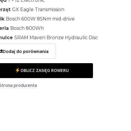
pęd
1 × 12 Electronic
rzęt
GX Eagle Transmission
nik
Bosch 600W 85Nm mid-drive
eria
Bosch 800Wh
mulce
SRAM Maven Bronze Hydraulic Disc
⇄
Dodaj do porównania
OBLICZ ZASIĘG ROWERU
Strona producenta