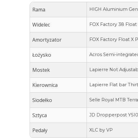
Rama
HIGH Aluminium Gents
Widelec
FOX Factory 38 Float
Amortyzator
FOX Factory Float X
Łożysko
Acros Semi-integrate
Mostek
Lapierre Not Adjustab
Kierownica
Lapierre Flat bar Thi
Siodełko
Selle Royal MTB Terr
Sztyca
JD Dropperpost YSI05
Pedały
XLC by VP