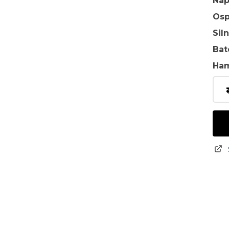
Na
Osp
Sil
Bat
Ha