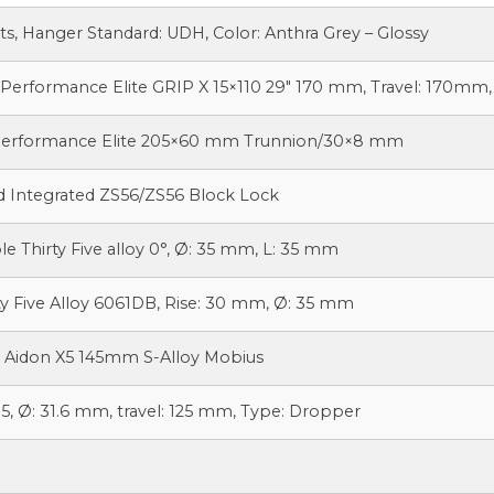
, Hanger Standard: UDH, Color: Anthra Grey – Glossy
 Performance Elite GRIP X 15×110 29″ 170 mm, Travel: 170mm, 
 Performance Elite 205×60 mm Trunnion/30×8 mm
d Integrated ZS56/ZS56 Block Lock
le Thirty Five alloy 0°, Ø: 35 mm, L: 35 mm
rty Five Alloy 6061DB, Rise: 30 mm, Ø: 35 mm
a Aidon X5 145mm S-Alloy Mobius
, Ø: 31.6 mm, travel: 125 mm, Type: Dropper