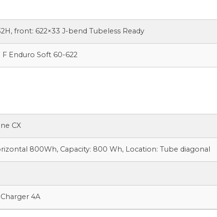
32H, front: 622×33 J-bend Tubeless Ready
l F Enduro Soft 60-622
ine CX
zontal 800Wh, Capacity: 800 Wh, Location: Tube diagonal
 Charger 4A