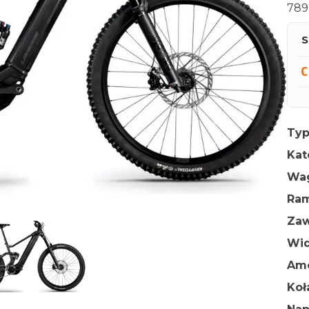
789
S
Typ
Kat
Wa
Ra
Zaw
Wid
Amo
Ko