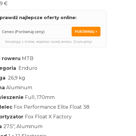
9 €
prawdź najlepsze oferty online:
Ceneo (Porównaj ceny)
PORÓWNAJ >
Korzystając z linków, wspierasz rozwój serwisu. Dziękujemy!
 roweru
MTB
egoria
Enduro
ga
26,9 kg
ma
Aluminum
ieszenie
Full, 170mm
elec
Fox Performance Elite Float 38
rtyzator
Fox Float X Factory
ła
27.5″, Aluminum